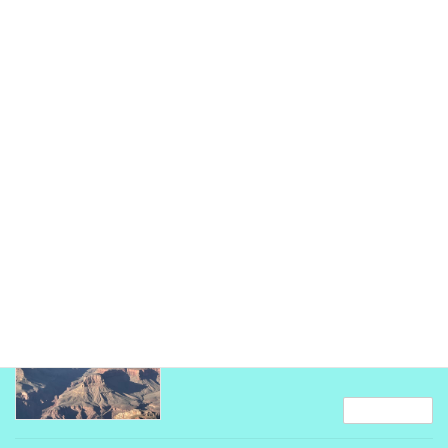
2025年5月13日
続きを読む
セドナ「Sedona」
観光地
2025年5月3日
セドナの観光スポット：カセドラルロック・ト
レイル 中腹から頂上は特に険しく、本格的な岩
山登山のうような斜面をよじ登っていきます。
頂上からの眺めは格別で天文観測所としても有
名なほど、星空がきれいです、
続きを読む
グランドキャニオン
観光地
2025年5月3日
続きを読む