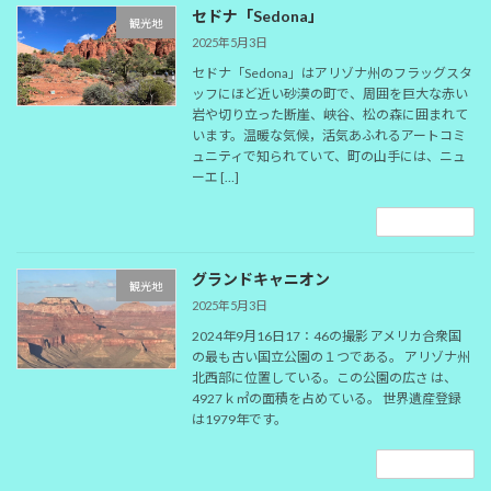
セドナ「Sedona」
観光地
2025年5月3日
セドナ「Sedona」はアリゾナ州のフラッグスタ
ッフにほど近い砂漠の町で、周囲を巨大な赤い
岩や切り立った断崖、峡谷、松の森に囲まれて
います。温暖な気候，活気あふれるアートコミ
ュニティで知られていて、町の山手には、ニュ
ーエ […]
続きを読む
グランドキャニオン
観光地
2025年5月3日
2024年9月16日17：46の撮影 アメリカ合衆国
の最も古い国立公園の１つである。 アリゾナ州
北西部に位置している。この公園の広さ は、
4927ｋ㎡の面積を占めている。 世界遺産登録
は1979年です。
続きを読む