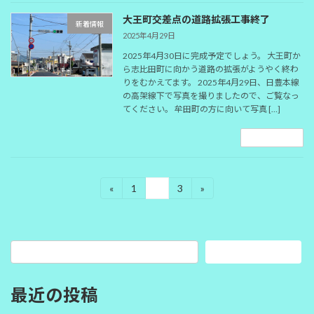
大王町交差点の道路拡張工事終了
新着情報
2025年4月29日
2025年4月30日に完成予定でしょう。 大王町か
ら志比田町に向かう道路の拡張がようやく終わ
りをむかえてます。 2025年4月29日、日豊本線
の高架線下で写真を撮りましたので、ご覧なっ
てください。 牟田町の方に向いて写真 […]
続きを読む
投
«
1
2
3
»
固
固
固
定
定
定
稿
ペ
ペ
ペ
ー
ー
ー
の
ジ
ジ
ジ
検索
ペ
ー
最近の投稿
ジ